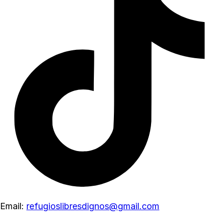
Email:
refugioslibresdignos@gmail.com